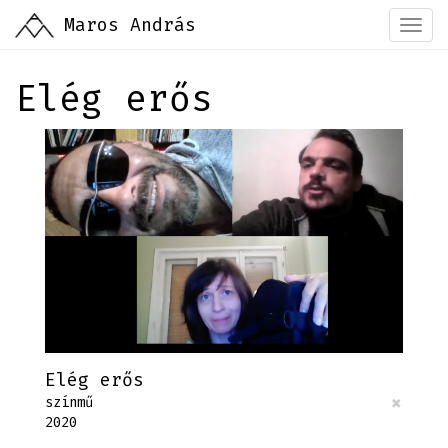
Ugrás
Maros András
Togg
a
navi
tartalomra
Elég erős
Elég erős
×
színmű
2020