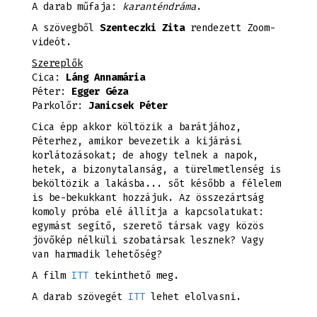
A darab műfaja:
karanténdráma
.
A szövegből
Szenteczki Zita
rendezett Zoom-
videót.
Szereplők
Cica:
Láng Annamária
Péter:
Egger Géza
Parkolőr:
Janicsek Péter
Cica épp akkor költözik a barátjához,
Péterhez, amikor bevezetik a kijárási
korlátozásokat; de ahogy telnek a napok,
hetek, a bizonytalanság, a türelmetlenség is
beköltözik a lakásba... sőt később a félelem
is be-bekukkant hozzájuk. Az összezártság
komoly próba elé állítja a kapcsolatukat:
egymást segítő, szerető társak vagy közös
jövőkép nélküli szobatársak lesznek? Vagy
van harmadik lehetőség?
A film
ITT
tekinthető meg.
A darab szövegét
ITT
lehet elolvasni.