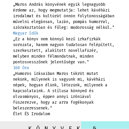
„Maros András könyvének egyik legnagyobb
érdeme az, hogy megmutatja: lehet kávéházi
irodalmat és kultúrát önnön folytonosságában
művelni elegánsan, lazán, pompás humorral,
szórakoztatóan és főleg: modorosság nélkül."
Magyar Idők
„Ez a könyv nem könnyű kezű irkafirkák
sorozata, hanem nagyon tudatosan felépített,
szerkesztett, alakított novellafüzér,
melyben minden félmondatnak, minden
pontosvesszőnek jelentősége van."
168 Óra
„Humoros írásaiban Maros tükröt mutat
nekünk, milyenek is vagyunk mi, kávéházi
népek, hogyan élünk, létezünk, milyenek a
kapcsolataink. A stílusa könnyed és
olvasmányos, éppen annyi iróniával
füszerezve, hogy az arra fogékonyak
beleszeressenek."
Élet ÉS Irodalom
KÖNYVEK &