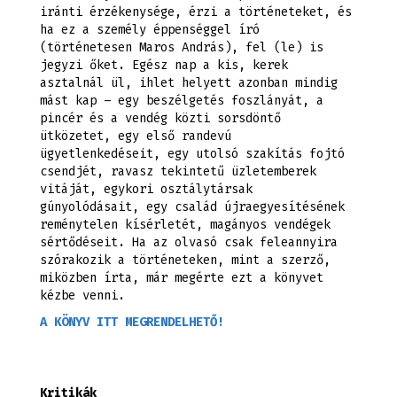
iránti érzékenysége, érzi a történeteket, és
ha ez a személy éppenséggel író
(történetesen Maros András), fel (le) is
jegyzi őket. Egész nap a kis, kerek
asztalnál ül, ihlet helyett azonban mindig
mást kap – egy beszélgetés foszlányát, a
pincér és a vendég közti sorsdöntő
ütközetet, egy első randevú
ügyetlenkedéseit, egy utolsó szakítás fojtó
csendjét, ravasz tekintetű üzletemberek
vitáját, egykori osztálytársak
gúnyolódásait, egy család újraegyesítésének
reménytelen kísérletét, magányos vendégek
sértődéseit. Ha az olvasó csak feleannyira
szórakozik a történeteken, mint a szerző,
miközben írta, már megérte ezt a könyvet
kézbe venni.
A KÖNYV ITT MEGRENDELHETŐ!
Kritikák