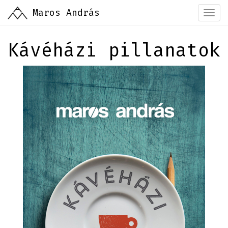
Ugrás
Maros András
Togg
a
navi
tartalomra
Kávéházi pillanatok